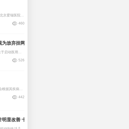
近日，北京卫健委官网正式发布了《关于同意抖音集团设立北京爱瑞医院（待定）项目的批复》的通知，标志着抖音集团在医疗健康领域的又一重要布局取得了实质性进展。根据通知内容，抖音
460
视为放弃挂网
１月１０日，重庆药品交易所发布《关于启动医用耗材新规则挂网价格申报工作的通知》，于１月１０日正式启动医用耗材新规则挂网价格申报工作。据《通知》，满足报价范围的医用耗材，按
526
大家好，我是ＩＣＵ的一个小透明。入住重症监护室（ＩＣＵ）的患者，医生会根据其疾病特征，提供包括呼吸治疗、循环治疗、纠正水电解质平衡紊乱和营养支持等在内的治疗措施。呼吸治疗
442
4针明显改善 十堰人医传统中医针灸科针灸治
从步伐沉重、手脚抖动到生活几乎无法自理，再到如今能够自如行走；从对生活失去希望，到如今的笑对人生。６０多岁的帕金森病患者张某的康复之路充满艰辛与希望，而这一切的转变，都离