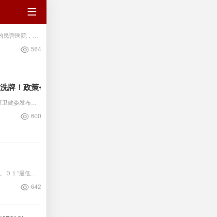
医疗健康行业正在经历一场前所未有的深度变革。无论是致力于＂严肃医疗＂的民营医院，还是深耕＂消费医疗＂的专科民营医院及健康管理企业，都在遭遇发展中的巨大挑战。曾经依靠地段、
564
洗牌！政策+创新双王炸，千万家庭都在关注！
５月８日，国家卫健委发布《老年医学科建设与管理指南（２０２５年版）》，明确要求二级及以上综合医院开设老年医学科，并对床位数量、人员配备、工作模式、配套科室、设备设施、科室
600
耗材低价联动模式仍在调整，“三省价”变“最低价”，同时多省启动耗材价格监测。‍０１“最低三省价”时代结束严查异常高价、低价３月１７日，青海省医保局发布《关于规范医用耗材和
642