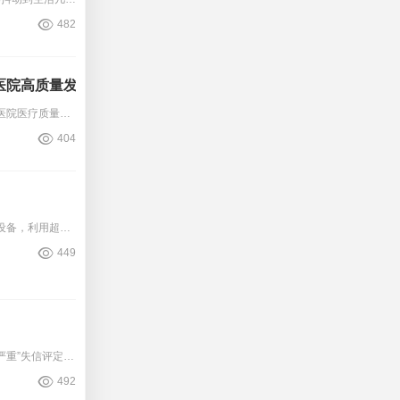
482
医院高质量发展！
医院医务管理工作直接影响和制约医院医疗质量、医院发展、社会效益和经济效益，影响和制约医院综合实力与核心竞争力，如何清晰医务管理职能，以信息化手段为基础不断提高医院医务管理
404
便携式超声心动图仪产品简介便携式超声心动图仪是一种用于心脏检查的医疗设备，利用超声波技术生成心脏的实时影像。该设备小巧轻便，便于携带，适用于各种医疗环境，包括医院、诊所和
449
１２月３日，河南省医药集中采购平台发布《价格招采信用评价“严重”和“特别严重”失信评定结果（第４期）》。按照国家医保局《医药价格和招采信用评价的操作规范（２０２０版）》的
492