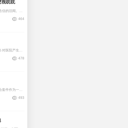
虎视眈眈
近期，留意到了一则关于ＢＤ医疗收到美国ＦＤＡ（食品药品监督管理局）警告信的旧闻。尽管这一事件已随时间淡出公众视野，但从网络安全的视角审视，它依旧极具探讨价值。今天就来和大
464
医改新业态赋能医院成本优先秦永方誉方医管创始人／顾问提示：梳理２０２５对医院产生影响的＂十大医改重点＂，预示着医改新业态时代的到来，将对医院带来较大的影响和冲击，大趋势医
478
在现代医疗手术中，麻醉是确保手术顺利进行和患者安全的重要环节。全麻联合套件作为一种集成了多种麻醉设备和药物的综合性解决方案，为手术麻醉提供了全面、稳定且安全的支持。本文将
493
跑