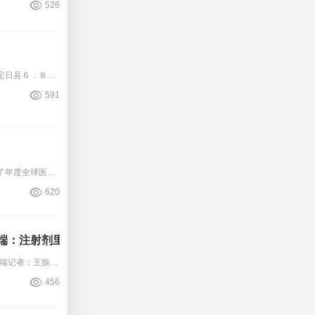
526
１月２８日，国家卫生健康委党组书记、主任雷海潮通过视频连线，慰问西藏定日县６．８级地震医疗救治工作人员、西安市急救中心人员和援外医疗队员，与医疗卫生工作者和伤者家属深入交
591
９月４日，Ｍｅｄｉｃａｌｄｅｓｉｇｎａｎｄｏｕｔｓｏｕｒｃｉｎｇ发布了年度全球医疗器械公司的最新百强排名。美敦力、强生医疗科技、西门子医疗仍然位居前三。与以往不同的是，今
620
：注射剂里的“科技”与“狠活儿”
来源：人民日报健康客户端记者：王振雅邱越谭琪欣刘静怡在不开灯的智能化车间，一袋袋、一瓶瓶注射液贴签，从科伦药业的生产线，发向全国，走进医院，用于临床一线。１２月３０日，国
456