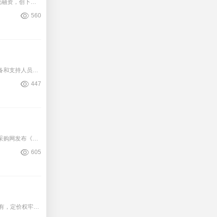
近日，中国植入式脑机接口领域的“黑马”阶梯医疗宣布完成３．５亿元大额Ｂ轮融资，创下国内该领域单笔融资最高纪录。启明创投、奥博资本、礼来亚洲基金等头部机构的加码，不仅印证了
560
授予研究机构的资助中，有１５％的金额可用于支付相关费用，例如建筑、设备和支持人员。图片来源：ＪＳｃｏｔｔＡｐｐｌｅｗｈｉｔｅ／ＡＰ据美国《卫报》报道，美国国立卫生研究院表
447
下个月起！１２类耗材启动大范围降价２月７日，辽宁省药品及医用耗材集中采购网发布《关于做好国家组织人工耳蜗及外周血管支架和省际联盟血液透析等类集中带量采购及输液器等类医用耗
605
过去，我国大型设备检查市场大多被少数厂商占有，定价权牢牢控制在少数厂商中，项目价格中设备折旧费用占比达到３０－５０％，这也成为医疗机构高定价的主要原因。近年随着更多企业进